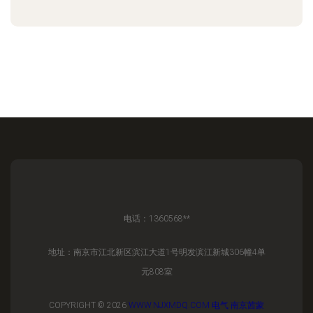
电话：1360568**
地址：南京市江北新区滨江大道1号明发滨江新城306幢4单
元808室
COPYRIGHT © 2026
WWW.NJXMDQ.COM
电气
南京茜蒙