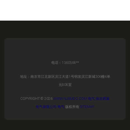
电话：1360568**
地址：南京市江北新区滨江大道1号明发滨江新城306幢4单
元808室
COPYRIGHT © 2026
WWW.NJXMDQ.COM
电气
南京茜蒙
电气有限公司
电气
版权所有
SITEMAP