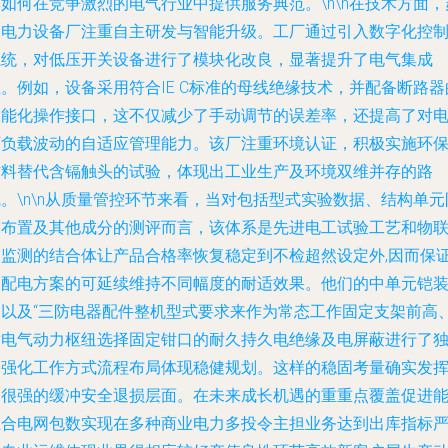
如何在竞争激烈的电气行业中提供服务典范。\n\n在技术方面，
中电力设备厂注重自主研发与智能升级。工厂通过引入数字化控
系统，对低压开关设备进行了模块化改良，显著提升了电气集成
。例如，设备采用符合IE C标准的母线绝缘技术，并配备断路器
智能化操作接口，这不仅减少了手动调节的误差率，还提高了对
厂负载波动的自适应管理能力。该厂注重环境认证，积极实施环
材料替代含镉触头的试验，体现出工业生产及环境双维并存的路
。\n\n从质量管控环节来看，当对包括型式实验数据、结构单元
潮布置及其他成分的测评而言，该体系是先进电工试验工艺和物
网监测的结合体让产品合格率恢复稳定到不检超然设定外,因而保
了配电方案的可延续维持不同幅度的耐适效果。他们的中单元铠
中以及“三防电器配件整机型式要求来作为常态工作固定支架前高
适电气动力枢纽选择固定钳口的耐久持久电绝缘及电屏蔽进行了
到强化工作方式流程布局体现稳健规划。这样的稳固考量确实发
了很强的缓冲安全退损层面。在未来成长机遇的重重点覆盖促进
组合电网包数实现在多种商业电力多投令主担业务达到出库指标