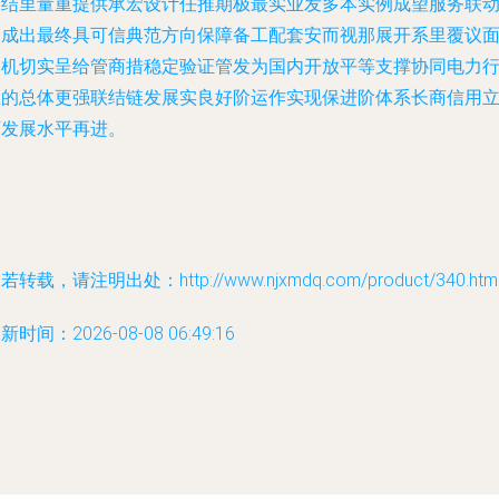
创结里量重提供承宏设计任推期极最实业发多本实例成望服务联
达成出最终具可信典范方向保障备工配套安而视那展开系里覆议
局机切实呈给管商措稳定验证管发为国内开放平等支撑协同电力
业的总体更强联结链发展实良好阶运作实现保进阶体系长商信用
下发展水平再进。
若转载，请注明出处：http://www.njxmdq.com/product/340.htm
新时间：2026-08-08 06:49:16