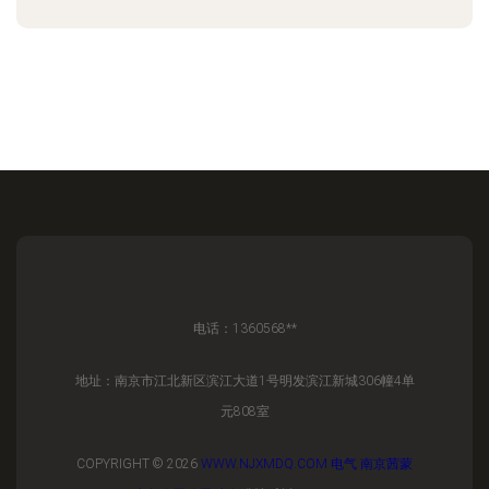
电话：1360568**
地址：南京市江北新区滨江大道1号明发滨江新城306幢4单
元808室
COPYRIGHT © 2026
WWW.NJXMDQ.COM
电气
南京茜蒙